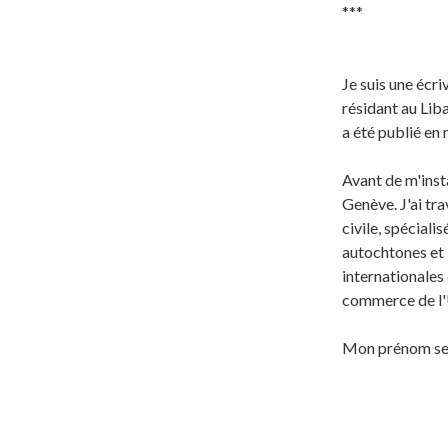
***
Je suis une écr
résidant au Lib
a été publié en
Avant de m'insta
Genève. J'ai tr
civile, spéciali
autochtones et l
internationales
commerce de l'
Mon prénom se 