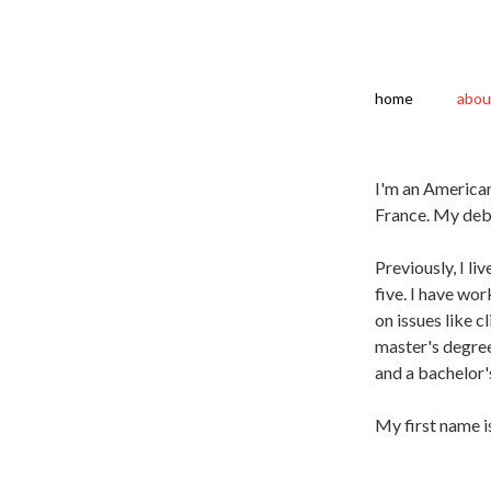
home
abou
I'm an America
France. My deb
Previously, I li
five. I have wo
on issues like c
master's degree
and a bachelor'
My first name is